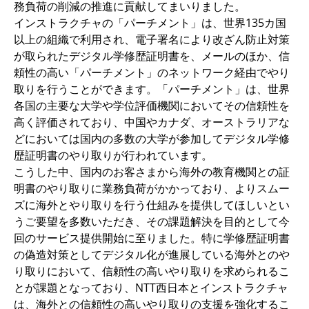
務負荷の削減の推進に貢献してまいりました。
インストラクチャの「パーチメント」は、世界135カ国
以上の組織で利用され、電子署名により改ざん防止対策
が取られたデジタル学修歴証明書を、メールのほか、信
頼性の高い「パーチメント」のネットワーク経由でやり
取りを行うことができます。「パーチメント」は、世界
各国の主要な大学や学位評価機関においてその信頼性を
高く評価されており、中国やカナダ、オーストラリアな
どにおいては国内の多数の大学が参加してデジタル学修
歴証明書のやり取りが行われています。
こうした中、国内のお客さまから海外の教育機関との証
明書のやり取りに業務負荷がかかっており、よりスムー
ズに海外とやり取りを行う仕組みを提供してほしいとい
うご要望を多数いただき、その課題解決を目的として今
回のサービス提供開始に至りました。特に学修歴証明書
の偽造対策としてデジタル化が進展している海外とのや
り取りにおいて、信頼性の高いやり取りを求められるこ
とが課題となっており、NTT西日本とインストラクチャ
は、海外との信頼性の高いやり取りの支援を強化するこ