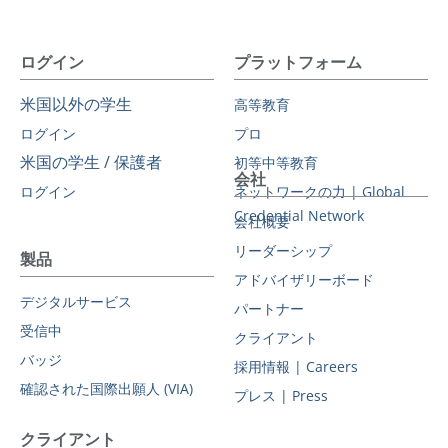
ログイン
プラットフォーム
米国以外の学生
高等教育
ログイン
プロ
米国の学生 / 保護者
初等中等教育
会社
ログイン
ネットワークの力 | Global
Credential Network
会社概要
リーダーシップ
製品
アドバイザリーボード
デジタルサービス
パートナー
受信中
クライアント
バッジ
採用情報 | Careers
確認された国際出願人 (VIA)
プレス | Press
クライアント