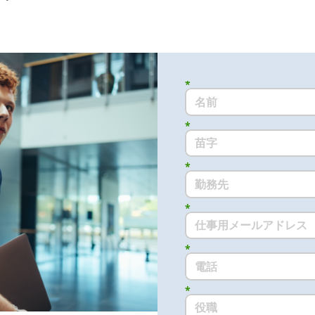
*
*
*
*
*
*