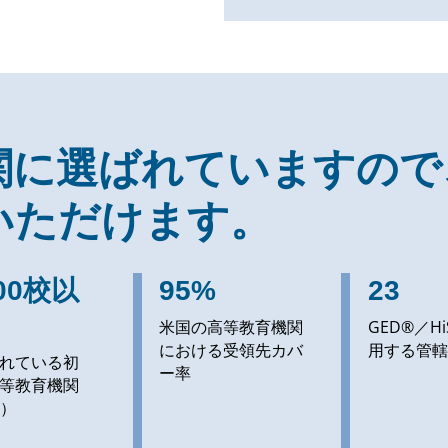
関に選ばれていますので
いただけます。
500校以
95%
23
米国の高等教育機関
GED®／Hi
における受領先カバ
用する管轄
れている初
ー率
等教育機関
2）