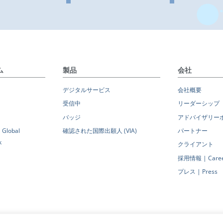
ム
製品
会社
デジタルサービス
会社概要
受信中
リーダーシップ
バッジ
アドバイザリー
lobal
確認された国際出願人 (VIA)
パートナー
k
クライアント
採用情報 | Caree
プレス | Press