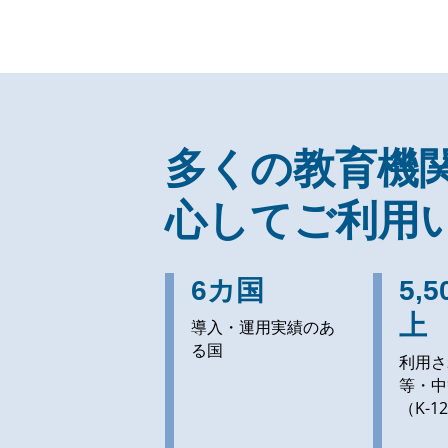
多くの教育機
心してご利用
6カ国
5,
上
導入・運用実績のあ
る国
利用さ
等・中
（K-1